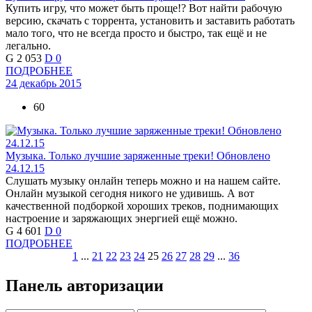
Купить игру, что может быть проще!? Вот найти рабочую
версию, скачать с торрента, установить и заставить работать
мало того, что не всегда просто и быстро, так ещё и не
легально.
G
2 053
D
0
ПОДРОБНЕЕ
24 декабрь 2015
60
Музыка. Только лучшие заряженные треки! Обновлено
24.12.15
Слушать музыку онлайн теперь можно и на нашем сайте.
Онлайн музыкой сегодня никого не удивишь. А вот
качественной подборкой хороших треков, поднимающих
настроение и заряжающих энергией ещё можно.
G
4 601
D
0
ПОДРОБНЕЕ
1
...
21
22
23
24
25
26
27
28
29
...
36
Панель авторизации