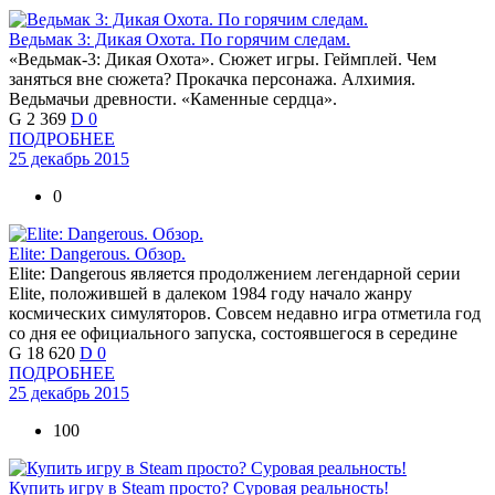
Ведьмак 3: Дикая Охота. По горячим следам.
«Ведьмак-3: Дикая Охота». Сюжет игры. Геймплей. Чем
заняться вне сюжета? Прокачка персонажа. Алхимия.
Ведьмачьи древности. «Каменные сердца».
G
2 369
D
0
ПОДРОБНЕЕ
25 декабрь 2015
0
Elite: Dangerous. Обзор.
Elite: Dangerous является продолжением легендарной серии
Elite, положившей в далеком 1984 году начало жанру
космических симуляторов. Совсем недавно игра отметила год
со дня ее официального запуска, состоявшегося в середине
G
18 620
D
0
ПОДРОБНЕЕ
25 декабрь 2015
100
Купить игру в Steam просто? Суровая реальность!