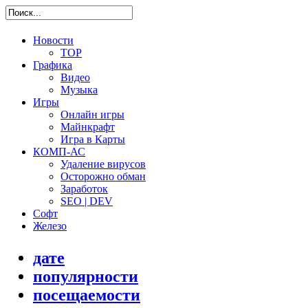
Новости
TOP
Графика
Видео
Музыка
Игры
Онлайн игры
Майнкрафт
Игра в Карты
КОМП-АС
Удаление вирусов
Осторожно обман
Заработок
SEO | DEV
Софт
Железо
дате
популярности
посещаемости