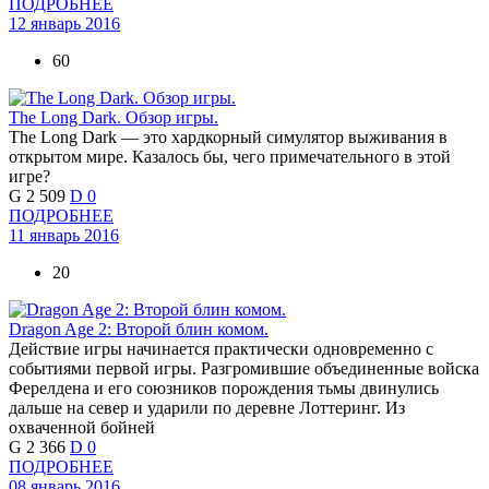
ПОДРОБНЕЕ
12 январь 2016
60
The Long Dark. Обзор игры.
The Long Dark — это хардкорный симулятор выживания в
открытом мире. Казалось бы, чего примечательного в этой
игре?
G
2 509
D
0
ПОДРОБНЕЕ
11 январь 2016
20
Dragon Age 2: Второй блин комом.
Действие игры начинается практически одновременно с
событиями первой игры. Разгромившие объединенные войска
Ферелдена и его союзников порождения тьмы двинулись
дальше на север и ударили по деревне Лоттеринг. Из
охваченной бойней
G
2 366
D
0
ПОДРОБНЕЕ
08 январь 2016