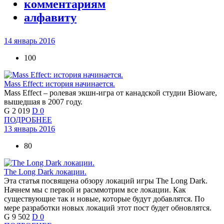
комментариям
алфавиту
14 январь 2016
100
Mass Effect: история начинается.
Mass Effect – ролевая экшн-игра от канадской студии Bioware,
вышедшая в 2007 году.
G
2 019
D
0
ПОДРОБНЕЕ
13 январь 2016
80
The Long Dark локации.
Эта статья посвящена обзору локаций игры The Long Dark.
Начнем мы с первой и расммотрим все локации. Как
существующие так и новые, которые будут добавлятся. По
мере разработки новых локаций этот пост будет обновлятся.
G
9 502
D
0