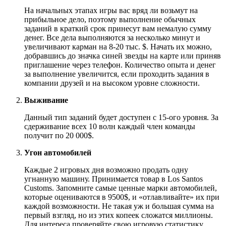
На начальных этапах игры вас вряд ли возьмут на
прибыльное дело, поэтому выполнение обычных
заданий в краткий срок принесут вам немалую сумму
денег. Все дела выполняются за несколько минут и
увеличивают карман на 8-20 тыс.
$.
Начать их можно,
добравшись до значка синей звезды на карте или приняв
приглашение через телефон. Количество опыта и денег
за выполнение увеличится, если проходить задания в
компании друзей и на высоком уровне сложности.
Выживание
Данный тип заданий будет доступен с 15-ого уровня. За
сдерживание всех 10 волн каждый член команды
получит по 20 000
$.
Угон автомобилей
Каждые 2 игровых дня возможно продать одну
угнанную машину. Принимается товар в Los Santos
Customs. Запомните самые ценные марки автомобилей,
которые оцениваются в 9500
$,
и «отлавливайте» их при
каждой возможности. Не такая уж и большая сумма на
первый взгляд, но из этих копеек сложатся миллионы.
Для интереса проверяйте свою игровую статистику