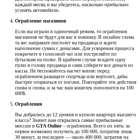
каждый месяц и вы убедитесь, насколько прибыльно
угонять автомобили.
Ограбление магазинов
Если вы играли в одиночный режим, то ограбления
магазинов не будут для вас в новинку. В онлайне схема
та же: направьте пистолет на продавца и ждите
наполнение сумки с деньгами. Для ускорения процесса
покричите в голосовой чат или постреляйте по
бутылкам на полке. В крайнем случае всадите одну
пулю в голову продавца и сами соберите все деньги из
кассы. Не беспокойтесь насчет копов: перед
ограблением разыщите спорткар или вертолет, дабы
быстрее оторваться от погони. Повторяйте эти действия
снова и снова, и за час ваш кошелек пополнится на 100
000
$.
Ограбления
Вы добрались до 12 уровня и купили квартиру высшего
класса? Значит вам открылись самые прибыльные
миссии в
GTA Online
–
ограбления. Всего их пять: за
первое возможно получить до 100 000, потратив лишь
30 минут, за последнее — около
4
00 000, затратив на