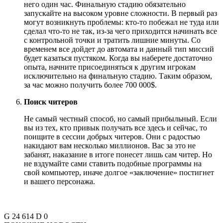
него один час. Финальную стадию обязательно
запускайте на высоком уровне сложности. В первый раз
могут возникнуть проблемы: кто-то побежал не туда или
сделал что-то не так, из-за чего приходится начинать все
с контрольной точки и тратить лишни
е минуты
.
Со
временем все дойдет до автомата и данный тип миссий
будет казаться пустяком. Когда вы наберете достаточно
опыта, начните присоединяться к другим игрокам
исключительно на финальную стадию.
Таким образом,
за час
можно получить более 700 000
$.
Поиск читеров
Не самый честный способ, но самый прибыльный. Если
вы из тех, кто привык получать все здесь и сейчас, то
поищите в сессии добрых читеров. Они с радостью
накидают вам несколько миллионов. Вас за это не
забанят, наказание в итоге понесет лишь сам читер. Но
не вздумайте сами ставить подобные программы на
свой компьютер, иначе долгое «заключение» постигнет
и вашего персонажа.
G
24 614
D
0