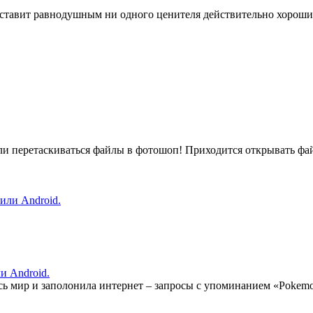
авит равнодушным ни одного ценителя действительно хороших иг
ли перетаскиваться файлы в фотошоп! Приходится открывать фай
и Android.
ь мир и заполонила интернет – запросы с упоминанием «Pokemon