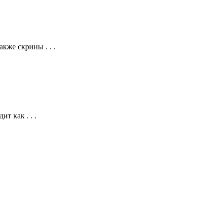
кже скрины . . .
т как . . .