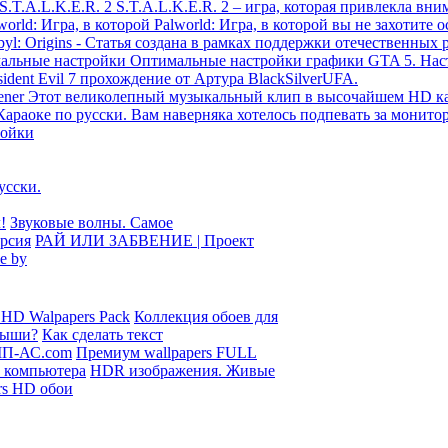
S.T.A.L.K.E.R. 2
S.T.A.L.K.E.R. 2 – игра, которая привлекла вн
world: Игра, в которой
Palworld: Игра, в которой вы не захотите
byl: Origins - Статья создана в рамках поддержки отечественных 
альные настройки
Оптимальные настройки графики GTA 5. Нас
sident Evil 7 прохождение от Артура BlackSilverUFA.
oener
Этот великолепный музыкальный клип в высочайшем HD ка
Караоке по русски.
Вам наверняка хотелось подпевать за монито
ройки
усски.
Звуковые волны. Cамое
РАЙ ИЛИ ЗАБВЕНИЕ | Проект
e by
Коллекция обоев для
Как сделать текст
Премиум wallpapers FULL
HDR изображения. Живые
rs HD обои