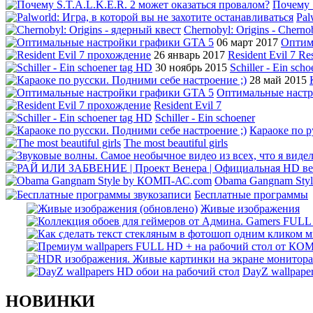
Почему 
Pal
Chernobyl: Origins -
Cherno
06 март 2017
Оптим
26 январь 2017
Resident Evil 7
Re
30 ноябрь 2015
Schiller - Ein sch
28 май 2015
Оптимальные наст
Resident Evil 7
Schiller - Ein schoener
Караоке по р
The most beautiful girls
Obama Gangnam Styl
Бесплатные программы
Живые изображения
DayZ wallpape
НОВИНКИ