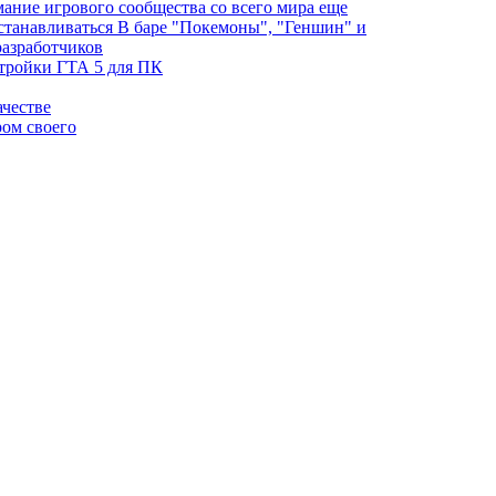
имание игрового сообщества со всего мира еще
 останавливаться В баре "Покемоны", "Геншин" и
разработчиков
тройки ГТА 5 для ПК
честве
ром своего