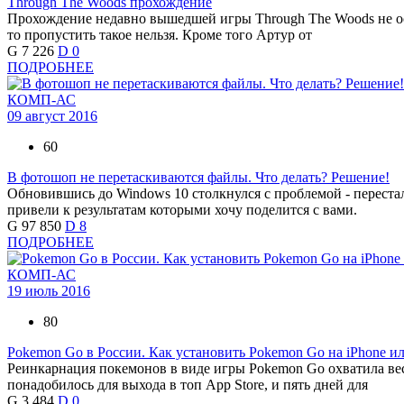
Through The Woods прохождение
Прохождение недавно вышедшей игры Through The Woods не ост
то пропустить такое нельзя. Кроме того Артур от
G
7 226
D
0
ПОДРОБНЕЕ
КОМП-АС
09 август 2016
60
В фотошоп не перетаскиваются файлы. Что делать? Решение!
Обновившись до Windows 10 столкнулся с проблемой - переста
привели к результатам которыми хочу поделится с вами.
G
97 850
D
8
ПОДРОБНЕЕ
КОМП-АС
19 июль 2016
80
Pokemon Go в России. Как установить Pokemon Go на iPhone ил
Реинкарнация покемонов в виде игры Pokemon Go охватила вес
понадобилось для выхода в топ App Store, и пять дней для
G
3 484
D
0