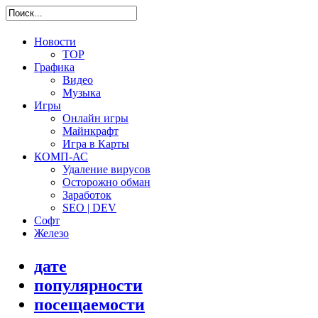
Новости
TOP
Графика
Видео
Музыка
Игры
Онлайн игры
Майнкрафт
Игра в Карты
КОМП-АС
Удаление вирусов
Осторожно обман
Заработок
SEO | DEV
Софт
Железо
дате
популярности
посещаемости