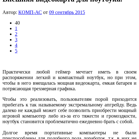
Автор:
КОМП-АС
от
09 сентябрь 2015
40
1
2
3
4
5
Практически любой геймер мечтает иметь в своем
распоряжении легкий и компактный ноутбук, но при этом,
чтобы в него вмещалась мощная видеокарта, емкая батарея и
потрясающая трехмерная графика.
Чтобы это реализовать, пользователям порой приходится
прибегать к так называемому экстремальному апгрейду. Ведь
далеко не каждый может себе позволить приобрести мощный
игровой компьютер либо из-за его тяжести и громоздкости,
ноутбук становится проблематично ежедневно брать с собой.
Долгое время портативные компьютеры не были
приспособлены для подобного рода доработок, т.к. в них не