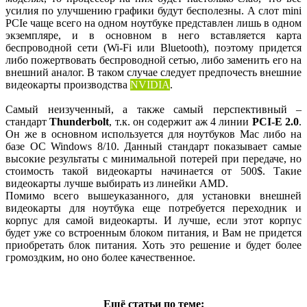
усилия по улучшению графики будут бесполезны. А слот mini
PCIe чаще всего на одном ноутбуке представлен лишь в одном
экземпляре, и в основном в него вставляется карта
беспроводной сети (Wi-Fi или Bluetooth), поэтому придется
либо пожертвовать беспроводной сетью, либо заменить его на
внешний аналог. В таком случае следует предпочесть внешние
видеокарты производства
NVIDIA
.
Самый неизученный, а также самый перспективный –
стандарт
Thunderbolt
, т.к. он содержит аж 4 линии
PCI-E 2.0
.
Он же в основном используется для ноутбуков Mac либо на
базе ОС Windows 8/10. Данный стандарт показывает самые
высокие результаты с минимальной потерей при передаче, но
стоимость такой видеокарты начинается от 500$. Такие
видеокарты лучше выбирать из линейки AMD.
Помимо всего вышеуказанного, для установки внешней
видеокарты для ноутбука еще потребуется переходник и
корпус для самой видеокарты. И лучше, если этот корпус
будет уже со встроенным блоком питания, и Вам не придется
приобретать блок питания. Хоть это решение и будет более
громоздким, но оно более качественное.
Ещё статьи по теме: