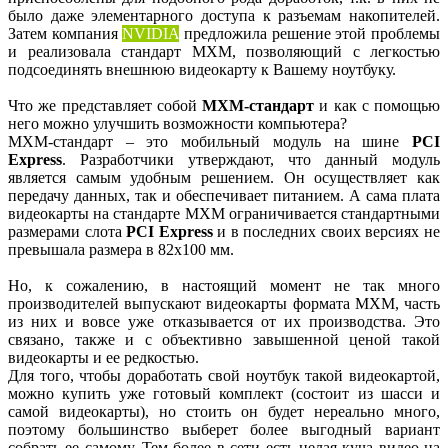
было даже элементарного доступа к разъемам накопителей.
Затем компания
NVIDIA
предложила решение этой проблемы
и реализовала стандарт MXM, позволяющий с легкостью
подсоединять внешнюю видеокарту к Вашему ноутбуку.
Что же представляет собой
MXM-стандарт
и как с помощью
него можно улучшить возможности компьютера?
MXM-стандарт – это мобильный модуль на шине
PCI
Express
. Разработчики утверждают, что данный модуль
является самым удобным решением. Он осуществляет как
передачу данных, так и обеспечивает питанием. А сама плата
видеокарты на стандарте MXM ограничивается стандартными
размерами слота
PCI Express
и в последних своих версиях не
превышала размера в 82х100 мм.
Но, к сожалению, в настоящий момент не так много
производителей выпускают видеокарты формата MXM, часть
из них и вовсе уже отказывается от их производства. Это
связано, также и с объективно завышенной ценой такой
видеокарты и ее редкостью.
Для того, чтобы доработать свой ноутбук такой видеокартой,
можно купить уже готовый комплект (состоит из шасси и
самой видеокарты), но стоить он будет нереально много,
поэтому большинство выберет более выгодный вариант
собрать ее самому. Тем более в сети есть целая куча видео на