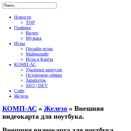
Новости
TOP
Графика
Видео
Музыка
Игры
Онлайн игры
Майнкрафт
Игра в Карты
КОМП-АС
Удаление вирусов
Осторожно обман
Заработок
SEO | DEV
Софт
Железо
КОМП-АС
»
Железо
» Внешняя
видеокарта для ноутбука.
Внешняя видеокарта для ноутбука.