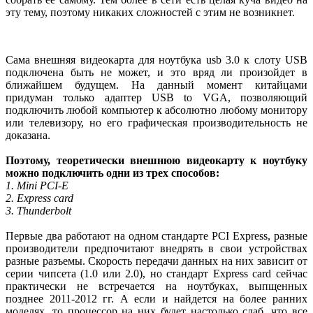
эту тему, поэтому никаких сложностей с этим не возникнет.
Сама внешняя видеокарта для ноутбука usb 3.0 к слоту USB
подключена быть не может, и это вряд ли произойдет в
ближайшем будущем. На данный момент китайцами
придуман только адаптер USB to VGA, позволяющий
подключить любой компьютер к абсолютно любому монитору
или телевизору, но его графическая производительность не
доказана.
Поэтому, теоретически внешнюю видеокарту к ноутбуку
можно подключить одни из трех способов:
1. Mini PCI-E
2. Express card
3. Thunderbolt
Первые два работают на одном стандарте PCI Express, разные
производители предпочитают внедрять в свои устройствах
разные разъемы. Скорость передачи данных на них зависит от
серии чипсета (1.0 или 2.0), но стандарт Express card сейчас
практически не встречается на ноутбуках, выпщенных
позднее 2011-2012 гг. А если и найдется на более ранних
моделях, то процессор на них будет настолько слаб, что все