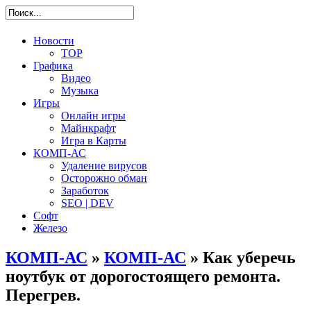
Новости
TOP
Графика
Видео
Музыка
Игры
Онлайн игры
Майнкрафт
Игра в Карты
КОМП-АС
Удаление вирусов
Осторожно обман
Заработок
SEO | DEV
Софт
Железо
КОМП-АС
»
КОМП-АС
» Как уберечь
ноутбук от дорогостоящего ремонта.
Перегрев.