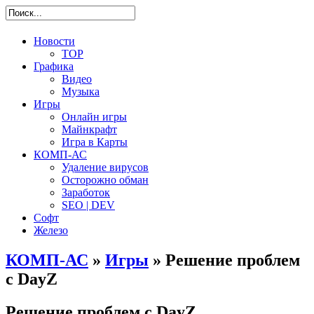
Новости
TOP
Графика
Видео
Музыка
Игры
Онлайн игры
Майнкрафт
Игра в Карты
КОМП-АС
Удаление вирусов
Осторожно обман
Заработок
SEO | DEV
Софт
Железо
КОМП-АС
»
Игры
» Решение проблем
с DayZ
Решение проблем с DayZ