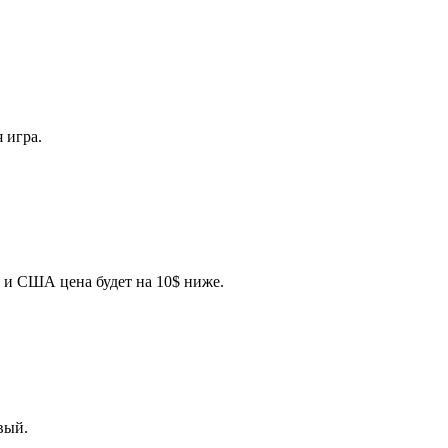
 игра.
С и США цена будет на 10$ ниже.
вый.