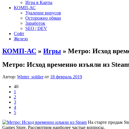
Игра в Карты
КОМП-АС
Удаление вирусов
Осторожно обман
Заработок
SEO | DEV
Софт
Железо
КОМП-АС
»
Игры
» Метро: Исход врем
Метро: Исход временно изъяли из Stea
Автор:
Winter_soldier
от
18 февраль 2019
40
1
2
3
4
5
На старте продаж St
Games Store. Рассмотрим наиболее частые вопросы.