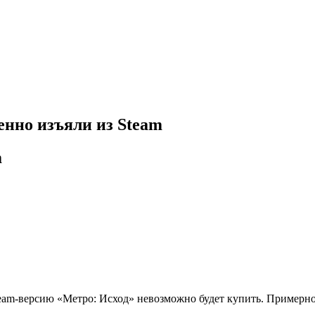
енно изъяли из Steam
m
eam-версию «Метро: Исход» невозможно будет купить. Примерно д